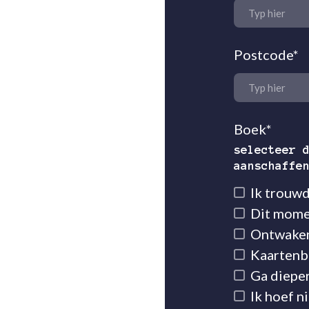
Postcode
*
Boek
*
selecteer 
aanschaffe
Ik trouw
Dit mome
Ontwaken
Kaartenb
Ga diepe
Ik hoef n