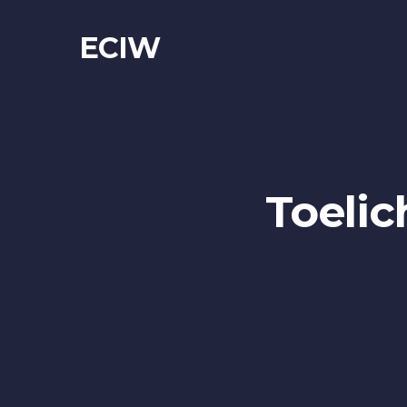
ECIW
Toeli