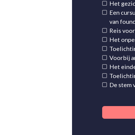
Het gezic
Een cursu
van found
Reis voo
Het onpe
Toelicht
Voorbij a
Het eind
Toelichti
De stem 