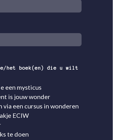
de/het boek(en) die u wilt
n
de een mysticus
nt is jouw wonder
 via een cursus in wonderen
akje ECIW
r
iks te doen