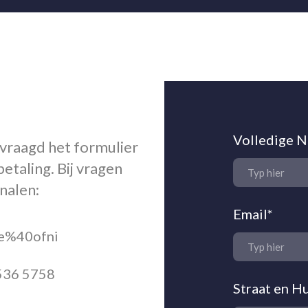
Volledige 
vraagd het formulier
betaling. Bij vragen
analen:
Email
*
ce%40ofni
5536 5758
Straat en 