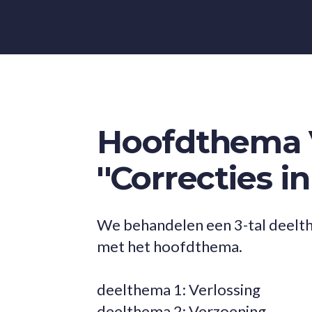
Hoofdthema V
''Correcties i
We behandelen een 3-tal deelth
met het hoofdthema.
deelthema 1: Verlossing
deelthema 2: Verzoening