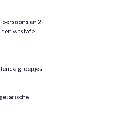
1-persoons en 2-
 een wastafel.
elende groepjes
egetarische