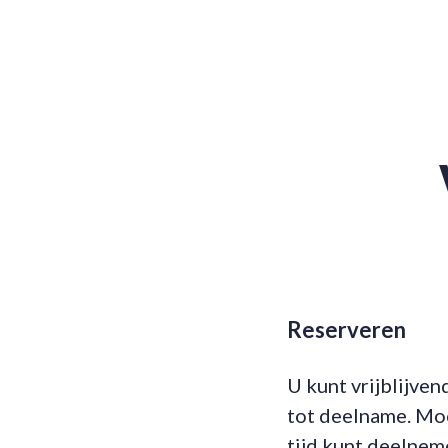
Reserveren
U kunt vrijblijve
tot deelname. Moch
tijd kunt deelnem