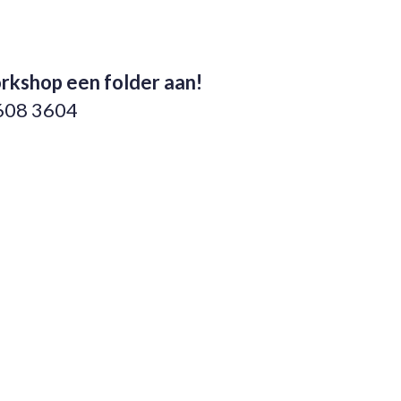
rkshop een folder aan!
3608 3604
i