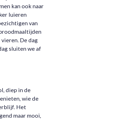
 men kan ook naar
ker luieren
bezichtigen van
dbroodmaaltijden
 vieren. De dag
ag sluiten we af
, diep in de
enieten, wie de
rblijf. Het
gend maar mooi,