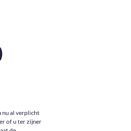
)
 nu al verplicht
r of u ter zijner
aat de