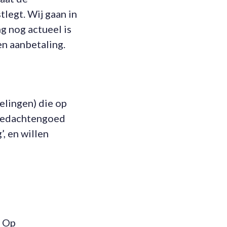
tlegt. Wij gaan in
g nog actueel is
en aanbetaling.
elingen) die op
 gedachtengoed
’, en willen
. Op